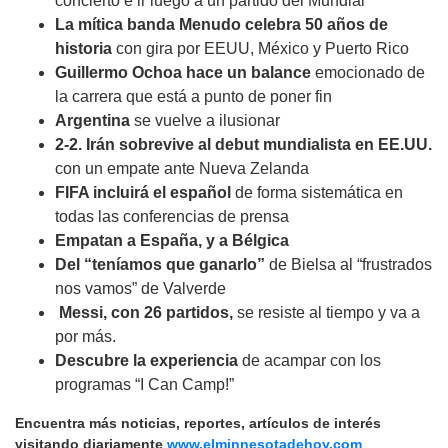
concierto e ir luego a un partido del Mundial
La mítica banda Menudo celebra 50 años de
historia
con gira por EEUU, México y Puerto Rico
Guillermo Ochoa hace un balance
emocionado de
la carrera que está a punto de poner fin
Argentina
se vuelve a ilusionar
2-2. Irán sobrevive al debut mundialista en EE.UU.
con un empate ante Nueva Zelanda
FIFA incluirá el español
de forma sistemática en
todas las conferencias de prensa
Empatan a España, y a Bélgica
Del “teníamos que ganarlo”
de Bielsa al “frustrados
nos vamos” de Valverde
Messi, con 26 partidos,
se resiste al tiempo y va a
por más.
Descubre la experiencia
de acampar con los
programas “I Can Camp!”
Encuentra más noticias, reportes, artículos de interés
visitando diariamente
www.elminnesotadehoy.com
,