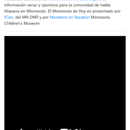
información veraz y oportuna para la comunidad de habla
Hispana en Minnesota. El Minnesota de Hoy es presentado por
ICan
, del MN DNR y por
Monsters on Vacation
Minnesota
Children’s Museum