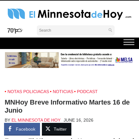
Skip
to
content
El Minnesota de Hoy Noticias
Latino Noticias Minnesota News
70°
NOTAS POLICIACAS
NOTICIAS
PODCAST
MNHoy Breve Informativo Martes 16 de
Junio
BY
EL MINNESOTA DE HOY
JUNE 16, 2026
Facebook
Twitter