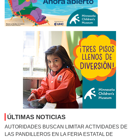
ÚLTIMAS NOTICIAS
AUTORIDADES BUSCAN LIMITAR ACTIVIDADES DE
LAS PANDILLEROS EN LA FERIA ESTATAL DE
MINNESOTA
August 9, 2026
INMIGRACIÓN Y FUERZA LABORAL: CUATRO
VISIONES EN LA CARRERA POR LA GOBERNACIÓN
DE MINNESOTA
August 9, 2026
FISCALIA LOGRA MULTA EN COMPENSACION PARA
PERJUDICADOS POR ESQUEMA DE PRESTAMOS
HIPOTECARIOS
August 9, 2026
EL SENADO DE EE.UU. APRUEBA PLAN PARA EVITAR
UN CIERRE DE GOBIERNO ANTES DE LAS
ELECCIONES
August 9, 2026