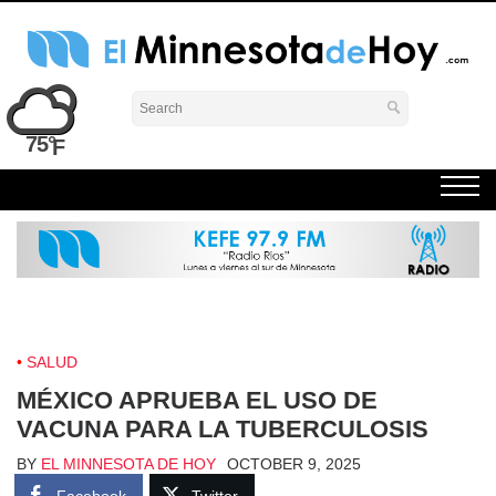
Skip
to
content
El Minnesota de Hoy Noticias
Latino Noticias Minnesota News
75°
SALUD
MÉXICO APRUEBA EL USO DE
VACUNA PARA LA TUBERCULOSIS
BY
EL MINNESOTA DE HOY
OCTOBER 9, 2025
Facebook
Twitter