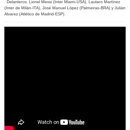
. Delanteros: Lionel Messi (Inter Miami-USA), Lautaro Martínez
(Inter de Milán-ITA), José Manuel López (Palmeiras-BRA) y Julián
Alvarez (Atlético de Madrid-ESP).