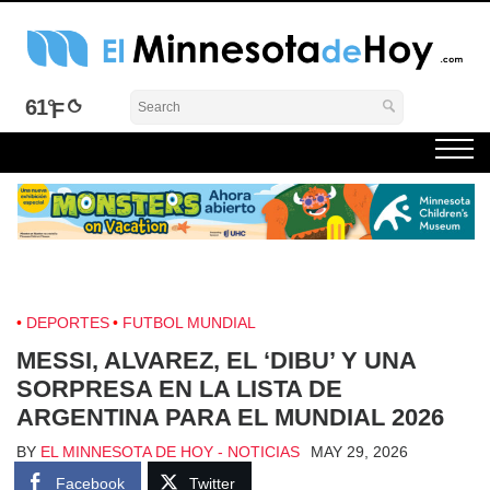
Skip
to
content
El Minnesota de Hoy Noticias
Latino Noticias Minnesota News
61°
DEPORTES
FUTBOL MUNDIAL
MESSI, ALVAREZ, EL ‘DIBU’ Y UNA
SORPRESA EN LA LISTA DE
ARGENTINA PARA EL MUNDIAL 2026
BY
EL MINNESOTA DE HOY - NOTICIAS
MAY 29, 2026
Facebook
Twitter