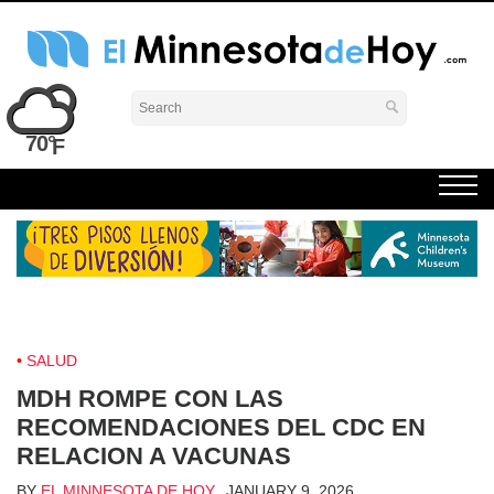
Skip
to
content
El Minnesota de Hoy Noticias
Latino Noticias Minnesota News
70°
SALUD
MDH ROMPE CON LAS
RECOMENDACIONES DEL CDC EN
RELACION A VACUNAS
BY
EL MINNESOTA DE HOY
JANUARY 9, 2026