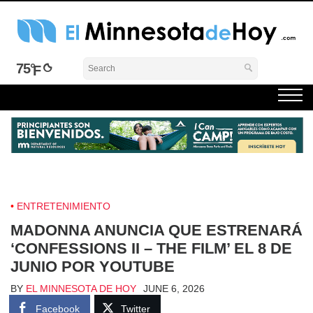
Skip
to
content
El Minnesota de Hoy Noticias
Latino Noticias Minnesota News
75°
ENTRETENIMIENTO
MADONNA ANUNCIA QUE ESTRENARÁ
‘CONFESSIONS II – THE FILM’ EL 8 DE
JUNIO POR YOUTUBE
BY
EL MINNESOTA DE HOY
JUNE 6, 2026
Facebook
Twitter