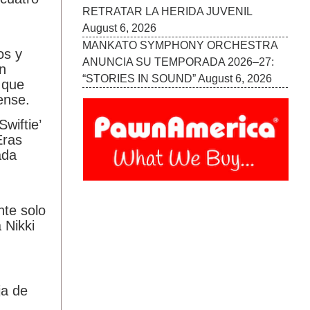
RETRATAR LA HERIDA JUVENIL
August 6, 2026
MANKATO SYMPHONY ORCHESTRA
os y
ANUNCIA SU TEMPORADA 2026–27:
n
“STORIES IN SOUND”
August 6, 2026
 que
ense.
wiftie’
Eras
ada
nte solo
 Nikki
ja de