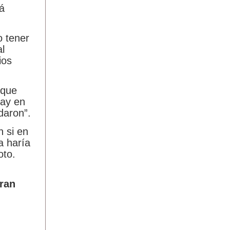
rá
o tener
l
ios
 que
tay en
daron”.
n si en
a haría
oto.
Gran