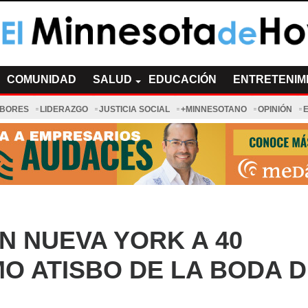
a de Hoy Noticias
cias Minnesota News
COMUNIDAD
SALUD
EDUCACIÓN
ENTRETENIM
ABORES
LIDERAZGO
JUSTICIA SOCIAL
+MINNESOTANO
OPINIÓN
N NUEVA YORK A 40
O ATISBO DE LA BODA D