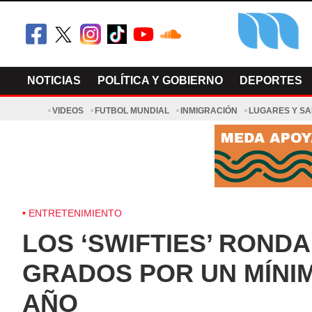
Skip
to
content
El Minnesot
Latino Noti
NOTICIAS
POLÍTICA Y GOBIERNO
DEPORTES
VIDEOS
FUTBOL MUNDIAL
INMIGRACIÓN
LUGARES Y S
ENTRETENIMIENTO
LOS ‘SWIFTIES’ RONDA
GRADOS POR UN MÍNIM
AÑO