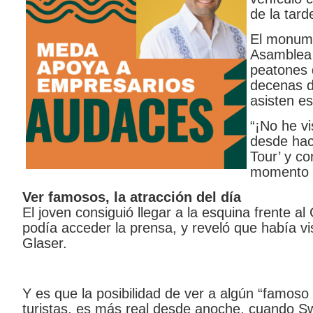
de la tard
El monume
Asamblea 
peatones 
decenas de
asisten es
“¡No he vi
desde hac
Tour’ y c
momento d
Ver famosos, la atracción del día
El joven consiguió llegar a la esquina frente 
podía acceder la prensa, y reveló que había v
Glaser.
Y es que la posibilidad de ver a algún “famoso
turistas, es más real desde anoche, cuando Sw