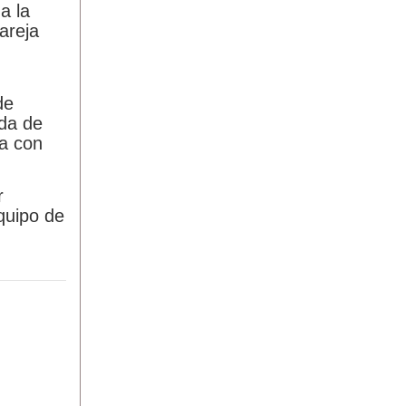
a la
pareja
de
ida de
ca con
r
equipo de