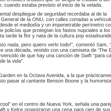
e, cuando estaba previsto el inicio de la velada.
ntal despliegue de seguridad recordaba al de la
General de la ONU, con calles cortadas a vehícul
desde el mediodía y un impenetrable perímetro co
 policías que protegían los fastos nupciales a los
ta tarde la flor y nata de la cultura pop estadounid
sto nada, pero quiero verlo todo!”, comentó Sam, ‘S
e una década, vestido con una camiseta de ‘The 
onvencido de que hay una canción de Swift “para c
e la vida”.
al Garden en la Octava Avenida, a la que prácticame
isto pasar al cantante Benson Boone y la humorista
 cool” en el centro de Nueva York, señala una pare
ift y Kelce organizaron una cena para cien de sus