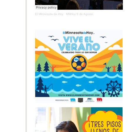
El Minnesota de Hoy
·
MNHoy 6 de Agosto