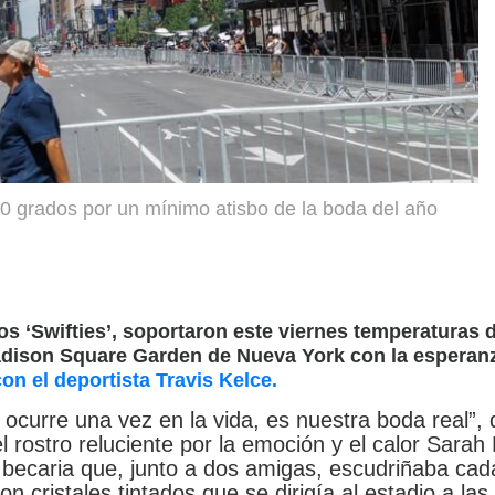
40 grados por un mínimo atisbo de la boda del año
s ‘Swifties’, soportaron este viernes temperaturas 
adison Square Garden de Nueva York con la esperan
on el deportista Travis Kelce.
 ocurre una vez en la vida, es nuestra boda real”, d
 rostro reluciente por la emoción y el calor Sarah
 becaria que, junto a dos amigas, escudriñaba cad
on cristales tintados que se dirigía al estadio a las