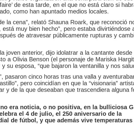
faire’ de esta tarde, en el que no está claro si hab
ivado, como han apuntado medios locales.
de la cena”, relató Shauna Roark, que reconoció n
 está muy bien hecho”, pero estaba divirtiéndose a
 “después de atravesar públicamente rupturas y camb
la joven anterior, dijo idolatrar a la cantante desde
to a Olivia Benson (el personaje de Mariska Hargi
 y su esposa, “que bajaron la ventanilla y nos salu
”, pasaron cinco horas tras una valla y aventuraba
tillo”, pero coincidían en que la “visionaria” artist
ar y de la que deseaban que trascendiera alguna f
o era noticia, o no positiva, en la bulliciosa 
ebra el 4 de julio, el 250 aniversario de la
ial de fútbol, y que además vive temperaturas