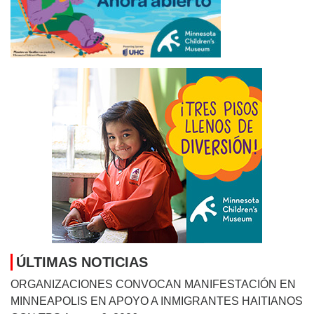
ÚLTIMAS NOTICIAS
ORGANIZACIONES CONVOCAN MANIFESTACIÓN EN
MINNEAPOLIS EN APOYO A INMIGRANTES HAITIANOS
CON TPS
August 6, 2026
MANKATO SYMPHONY ORCHESTRA ANUNCIA SU
TEMPORADA 2026–27: “STORIES IN SOUND”
August 6,
2026
URGEN PROTEGER HUMEDALES EN MINNESOTA Y
EN TODA LA REGIÓN DE LOS PRAIRIE POTHOLES
August 6, 2026
REABRIRÁN HISTÓRICA PRISIÓN DE APPLETON
COMO CENTRO DE DETENCIÓN MIGRATORIA DEL ICE
August 5, 2026