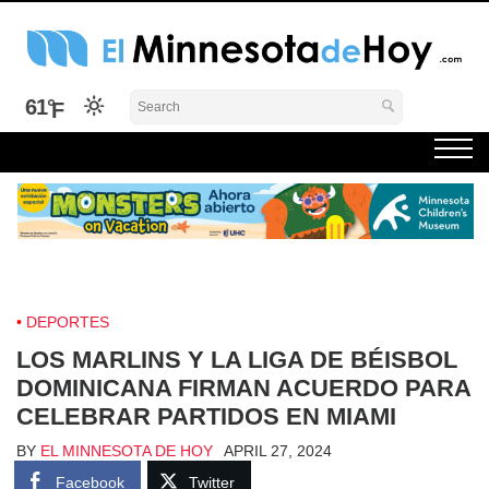
Skip
to
content
El Minnesota de Hoy Noticias
Latino Noticias Minnesota News
61°
DEPORTES
LOS MARLINS Y LA LIGA DE BÉISBOL
DOMINICANA FIRMAN ACUERDO PARA
CELEBRAR PARTIDOS EN MIAMI
BY
EL MINNESOTA DE HOY
APRIL 27, 2024
Facebook
Twitter