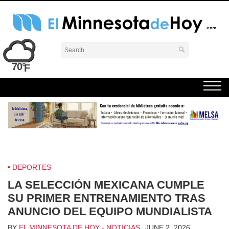
Skip
to
content
El Minnesota de Hoy Noticias
Latino Noticias Minnesota News
70°
DEPORTES
LA SELECCIÓN MEXICANA CUMPLE
SU PRIMER ENTRENAMIENTO TRAS
ANUNCIO DEL EQUIPO MUNDIALISTA
BY
EL MINNESOTA DE HOY - NOTICIAS
JUNE 2, 2026