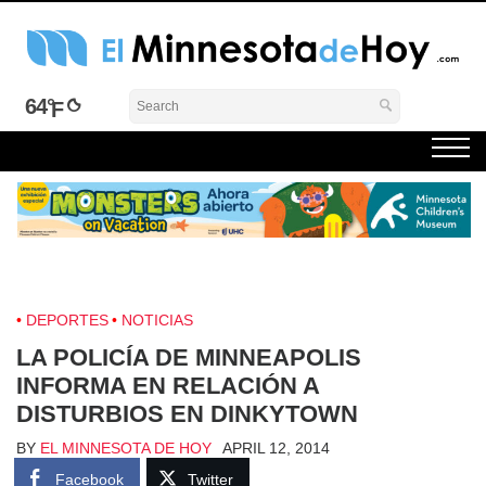
Skip
to
content
El Minnesota de Hoy Noticias
Latino Noticias Minnesota News
64°
DEPORTES
NOTICIAS
LA POLICÍA DE MINNEAPOLIS
INFORMA EN RELACIÓN A
DISTURBIOS EN DINKYTOWN
BY
EL MINNESOTA DE HOY
APRIL 12, 2014
Facebook
Twitter