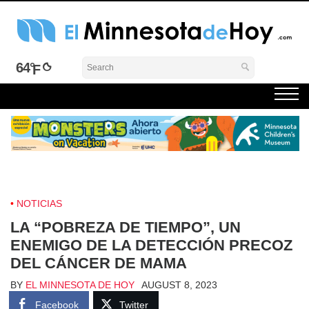
Skip
to
content
El Minnesota de Hoy Noticias
Latino Noticias Minnesota News
64°
NOTICIAS
LA “POBREZA DE TIEMPO”, UN
ENEMIGO DE LA DETECCIÓN PRECOZ
DEL CÁNCER DE MAMA
BY
EL MINNESOTA DE HOY
AUGUST 8, 2023
Facebook
Twitter