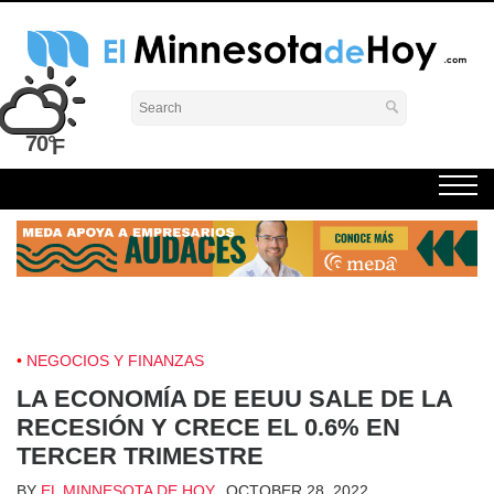
Skip
to
content
El Minnesota de Hoy Noticias
Latino Noticias Minnesota News
70°
NEGOCIOS Y FINANZAS
LA ECONOMÍA DE EEUU SALE DE LA
RECESIÓN Y CRECE EL 0.6% EN
TERCER TRIMESTRE
BY
EL MINNESOTA DE HOY
OCTOBER 28, 2022