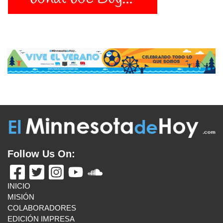
Follow Us On:
INICIO
MISIÓN
COLABORADORES
EDICIÓN IMPRESA
FUENTES
ADVERTISE WITH US
TÉRMINOS
CONTACTO
VISITA ESTOS ENLANCES
UN LATINO EN MINNESOTA
BOLETÍN INFORMATIVO
MAS ENLACES