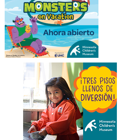
ÚLTIMAS NOTICIAS
INMIGRACIÓN Y FUERZA LABORAL: CUATRO
VISIONES EN LA CARRERA POR LA GOBERNACIÓN
DE MINNESOTA
August 9, 2026
QUÉ HACER ESTE DOMINGO EN LAS CIUDADES
GEMELAS: ARTE, CULTURA, GASTRONOMÍA Y
ENTRETENIMIENTO
August 9, 2026
AUTORIDADES BUSCAN LIMITAR ACTIVIDADES DE
LAS PANDILLEROS EN LA FERIA ESTATAL DE