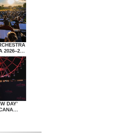
RCHESTRA
 2026–27:
EW DAY’
ICANA
LLONES