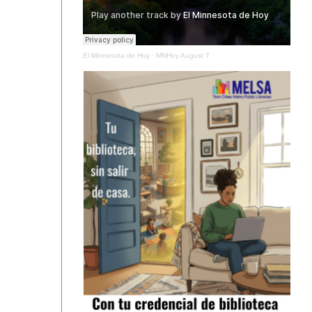
El Minnesota de Hoy
·
MNHoy August 7