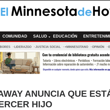
a de Hoy Noticias
cias Minnesota News
COMUNIDAD
SALUD
EDUCACIÓN
ENTRETENIM
ABORES
LIDERAZGO
JUSTICIA SOCIAL
+MINNESOTANO
OPINIÓN
HAWAY ANUNCIA QUE EST
ERCER HIJO