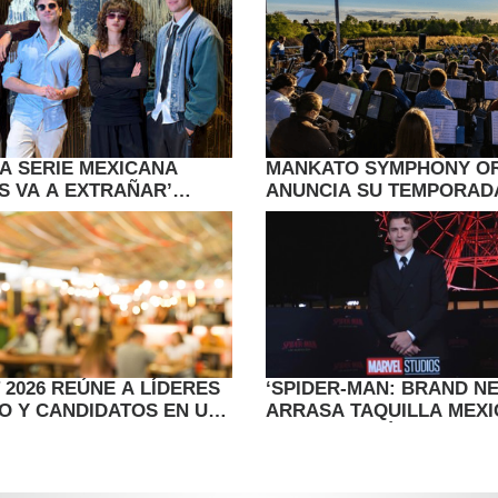
SA SERIE MEXICANA
MANKATO SYMPHONY O
S VA A EXTRAÑAR’
ANUNCIA SU TEMPORADA
 RETRATAR LA HERIDA
“STORIES IN SOUND”
 2026 REÚNE A LÍDERES
‘SPIDER-MAN: BRAND N
O Y CANDIDATOS EN UN
ARRASA TAQUILLA MEX
TORAL CLAVE
SUMANDO MÁS DE 38 MI
DE DÓLARES