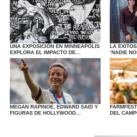
UNA EXPOSICIÓN EN MINNEAPOLIS
LA EXITO
EXPLORA EL IMPACTO DE
‘NADIE NO
OPERATION METRO SURGE A
VUELVE A
TRAVÉS DEL ARTE
JUVENIL
CONTEMPORÁNEO
MEGAN RAPINOE, EDWARD SAID Y
FARMFEST
FIGURAS DE HOLLYWOOD
DEL CAMP
ENCABEZAN LOS NUEVOS
AÑO ELEC
ANUNCIOS DEL TIFF