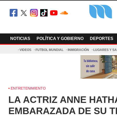
Skip
to
content
El Minnesot
Latino Noti
NOTICIAS
POLÍTICA Y GOBIERNO
DEPORTES
VIDEOS
FUTBOL MUNDIAL
INMIGRACIÓN
LUGARES Y S
ENTRETENIMIENTO
LA ACTRIZ ANNE HAT
EMBARAZADA DE SU T