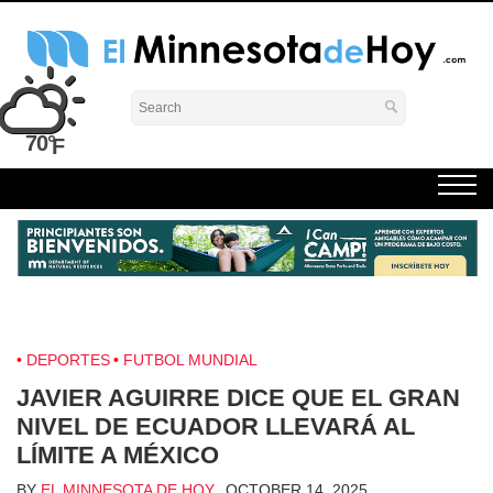
Skip
to
content
El Minnesota de Hoy Noticias
Latino Noticias Minnesota News
70°
DEPORTES
FUTBOL MUNDIAL
JAVIER AGUIRRE DICE QUE EL GRAN
NIVEL DE ECUADOR LLEVARÁ AL
LÍMITE A MÉXICO
BY
EL MINNESOTA DE HOY
OCTOBER 14, 2025