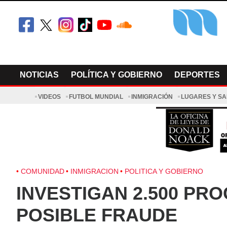
Skip
to
content
El Minnesot
Latino Noti
NOTICIAS
POLÍTICA Y GOBIERNO
DEPORTES
VIDEOS
FUTBOL MUNDIAL
INMIGRACIÓN
LUGARES Y S
COMUNIDAD
INMIGRACION
POLITICA Y GOBIERNO
INVESTIGAN 2.500 PR
POSIBLE FRAUDE