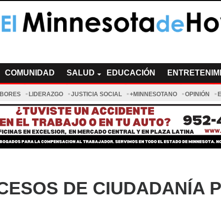
a de Hoy Noticias
cias Minnesota News
COMUNIDAD
SALUD
EDUCACIÓN
ENTRETENIM
ABORES
LIDERAZGO
JUSTICIA SOCIAL
+MINNESOTANO
OPINIÓN
OCESOS DE CIUDADANÍA 