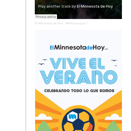
El Minnesota de Hoy
·
MNHoy August 7