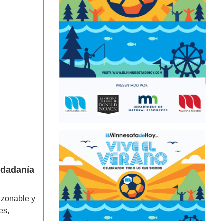
ÚLTIMAS NOTICIAS
UNA EXPOSICIÓN EN MINNEAPOLIS
EXPLORA EL IMPACTO DE
OPERATION METRO SURGE A
TRAVÉS DEL ARTE
iudadanía
CONTEMPORÁNEO
August 7, 2026
TWINS ROMPEN LA MALA RACHA Y
RECUPERAN CONFIANZA ANTES DE
azonable y
UNA NUEVA GIRA
August 7, 2026
es,