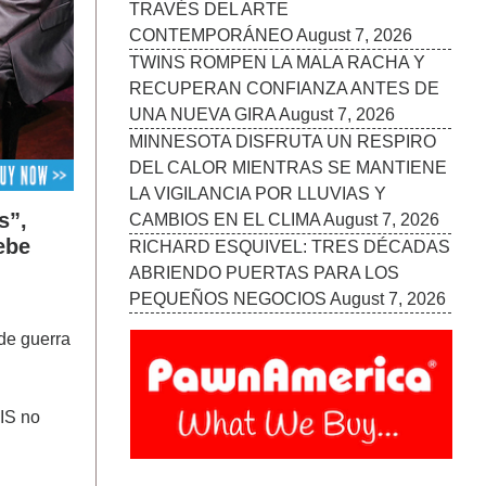
s”,
ebe
de guerra
IS no