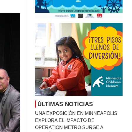
MINNESOTA DISFRUTA UN RESPIRO
DEL CALOR MIENTRAS SE MANTIENE
LA VIGILANCIA POR LLUVIAS Y
CAMBIOS EN EL CLIMA
August 7, 2026
RICHARD ESQUIVEL: TRES DÉCADAS
ABRIENDO PUERTAS PARA LOS
PEQUEÑOS NEGOCIOS
August 7, 2026