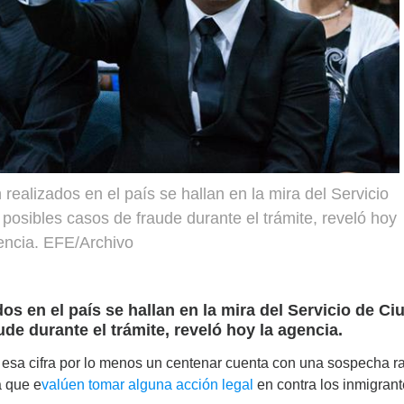
realizados en el país se hallan en la mira del Servicio
osibles casos de fraude durante el trámite, reveló hoy
encia. EFE/Archivo
os en el país se hallan en la mira del Servicio de C
de durante el trámite, reveló hoy la agencia.
 esa cifra por lo menos un centenar cuenta con una sospecha r
a que e
valúen tomar alguna acción legal
en contra los inmigrant