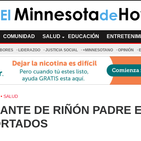
a de Hoy Noticias
cias Minnesota News
COMUNIDAD
SALUD
EDUCACIÓN
ENTRETENIM
ABORES
LIDERAZGO
JUSTICIA SOCIAL
+MINNESOTANO
OPINIÓN
SALUD
ANTE DE RIÑÓN PADRE 
ORTADOS