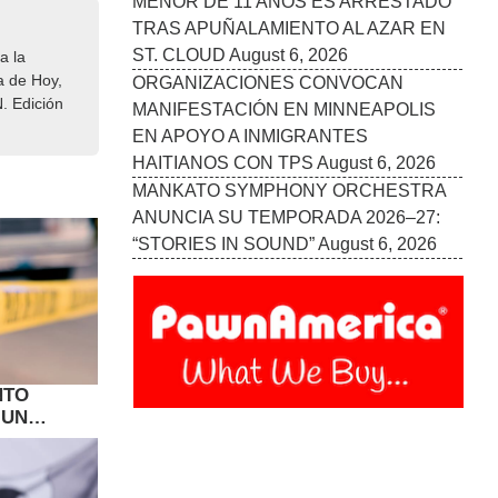
a la
a de Hoy,
. Edición
NTO
 UN
USO DE LA