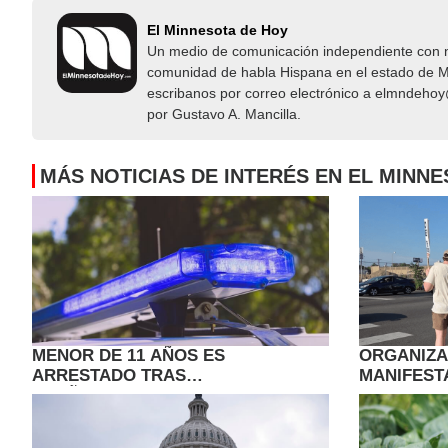
El Minnesota de Hoy
Un medio de comunicación independiente con not
comunidad de habla Hispana en el estado de Mi
escribanos por correo electrónico a elmndeho
por Gustavo A. Mancilla.
MÁS NOTICIAS DE INTERÉS EN EL MINN
MENOR DE 11 AÑOS ES
ORGANIZ
ARRESTADO TRAS
MANIFEST
APUÑALAMIENTO AL AZAR EN ST.
EN APOYO
CLOUD
HAITIANO