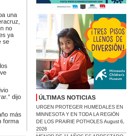
HAITIANOS CON TPS
August 6, 2026
MANKATO SYMPHONY ORCHESTRA
aba una
ANUNCIA SU TEMPORADA 2026–27:
eracruz,
“STORIES IN SOUND”
August 6, 2026
ón no
es ya
e se
los
ave
ivio
r.” dijo
 año más
n forma