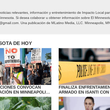
icias relevantes, información y entretenimiento de Impacto Local​​ par
nnesota. Si desea colaborar u obtener información sobre El Minnesot
y@gmail.com. Una publicación de MLatino Media, LLC. Minneapolis, MN
ESOTA DE HOY
ACIONES CONVOCAN
FINALIZA ENFRENTAMIE
ACIÓN EN MINNEAPOLIS
ARMADO EN ISANTI CON
 A INMIGRANTES
ARRESTO; INVESTIGAN 
S CON TPS
FUERZA