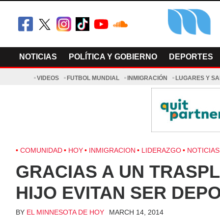
Skip
to
content
El Minnesot
Latino Noti
NOTICIAS
POLÍTICA Y GOBIERNO
DEPORTES
VIDEOS
FUTBOL MUNDIAL
INMIGRACIÓN
LUGARES Y S
COMUNIDAD
HOY
INMIGRACION
LIDERAZGO
NOTICIAS
GRACIAS A UN TRASPL
HIJO EVITAN SER DEP
BY
EL MINNESOTA DE HOY
MARCH 14, 2014