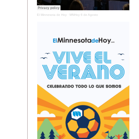
El Minnesota de Hoy
·
MNHoy 6 de Agosto