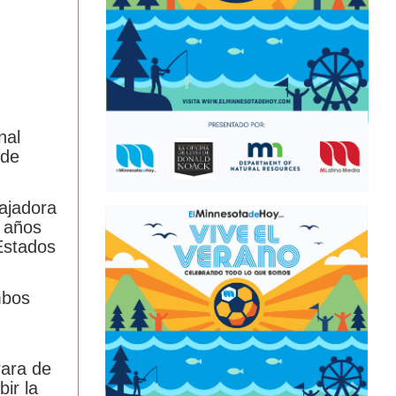
nal
 de
ÚLTIMAS NOTICIAS
URGEN PROTEGER HUMEDALES EN
bajadora
MINNESOTA Y EN TODA LA REGIÓN
4 años
DE LOS PRAIRIE POTHOLES
August 6,
 Estados
2026
MENOR DE 11 AÑOS ES ARRESTADO
mbos
TRAS APUÑALAMIENTO AL AZAR EN
ST. CLOUD
August 6, 2026
ORGANIZACIONES CONVOCAN
rara de
MANIFESTACIÓN EN MINNEAPOLIS
ir la
EN APOYO A INMIGRANTES