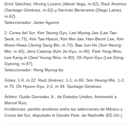
Erick Sánchez; Hirving Lozano (Alexis Vega, m.62), Raúl Jiménez
(Santiago Giménez, m.62) y Germán Berterame (Diego Lainez,
m.62).
Seleccionador: Javier Aguirre.
2. Corea del Sur: Kim Seung-Gyu; Lee Myung-Jae (Lee Tae-
Seok, m.73), Kim Tae-Hyeon, Kim Min-Jae, Han-Beom Lee, Kim
Moon-Hwan (Jeong Sang-Bin, m.73); Bae Jun-Ho (Son Heung-
Min, m.45), Jens Castrop (Kim Jin-Kyu, m.45), Park Yong-Woo,
Lee Kang-in (Seol Young-Woo, m.80); Oh Hyun-Gyu (Lee Dong-
Gyeong, m.87).
Seleccionador: Hong Myung-bo.
Goles: 1-0, m.22: Raúl Jiménez. 1-1, m.65: Son Heung-Min. 1-2,
m.75: Oh Hyeon-Gyu. 2-2, m.94: Santiago Giménez.
Árbitro: Guido Gonzales Jr., de Estados Unidos. Amonestó a
Marcel Ruiz.
Incidencias: partido amistoso entre las selecciones de México y
Corea del Sur, disputado el Geodis Park, de Nashville (EE.UU.).