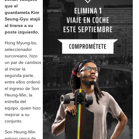
que el
guardameta Kim
Seung-Gyu atajó
al tirarse a su
poste izquierdo.
Hong Myung-bo,
seleccionador
surcoreano, hizo
un par de cambios
al iniciar la
segunda parte,
entre ellos ordenó
el ingreso de Son
Heung-Min, la
estrella del
equipo, quien hizo
mejorar a su
conjunto.
Son Heung-Min
estuvo cerca de