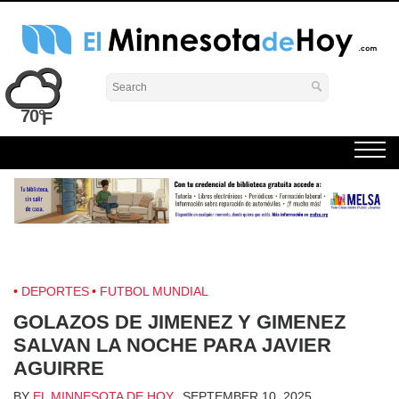
Skip
to
content
El Minnesota de Hoy Noticias
Latino Noticias Minnesota News
70°
DEPORTES
FUTBOL MUNDIAL
GOLAZOS DE JIMENEZ Y GIMENEZ
SALVAN LA NOCHE PARA JAVIER
AGUIRRE
BY
EL MINNESOTA DE HOY
SEPTEMBER 10, 2025