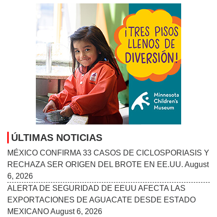
ÚLTIMAS NOTICIAS
MÉXICO CONFIRMA 33 CASOS DE CICLOSPORIASIS Y
RECHAZA SER ORIGEN DEL BROTE EN EE.UU.
August
6, 2026
ALERTA DE SEGURIDAD DE EEUU AFECTA LAS
EXPORTACIONES DE AGUACATE DESDE ESTADO
MEXICANO
August 6, 2026
ORGANIZACIONES CONVOCAN MANIFESTACIÓN EN
MINNEAPOLIS EN APOYO A INMIGRANTES HAITIANOS
CON TPS
August 6, 2026
LA EXITOSA SERIE MEXICANA ‘NADIE NOS VA A
EXTRAÑAR’ VUELVE A RETRATAR LA HERIDA
JUVENIL
August 6, 2026