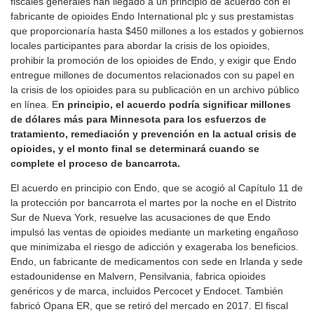
fiscales generales han llegado a un principio de acuerdo con el
fabricante de opioides Endo International plc y sus prestamistas
que proporcionaría hasta $450 millones a los estados y gobiernos
locales participantes para abordar la crisis de los opioides,
prohibir la promoción de los opioides de Endo, y exigir que Endo
entregue millones de documentos relacionados con su papel en
la crisis de los opioides para su publicación en un archivo público
en línea. E
n principio, el acuerdo podría significar millones
de dólares más para Minnesota para los esfuerzos de
tratamiento, remediación y prevención en la actual crisis de
opioides, y el monto final se determinará cuando se
complete el proceso de bancarrota.
El acuerdo en principio con Endo, que se acogió al Capítulo 11 de
la protección por bancarrota el martes por la noche en el Distrito
Sur de Nueva York, resuelve las acusaciones de que Endo
impulsó las ventas de opioides mediante un marketing engañoso
que minimizaba el riesgo de adicción y exageraba los beneficios.
Endo, un fabricante de medicamentos con sede en Irlanda y sede
estadounidense en Malvern, Pensilvania, fabrica opioides
genéricos y de marca, incluidos Percocet y Endocet. También
fabricó Opana ER, que se retiró del mercado en 2017. El fiscal