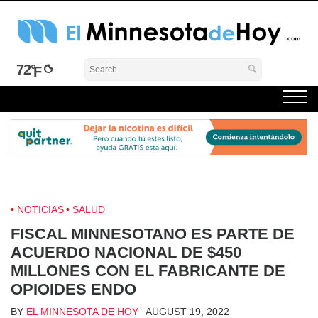
Skip
to
content
El Minnesota de Hoy Noticias
Latino Noticias Minnesota News
72°
NOTICIAS
SALUD
FISCAL MINNESOTANO ES PARTE DE
ACUERDO NACIONAL DE $450
MILLONES CON EL FABRICANTE DE
OPIOIDES ENDO
BY
EL MINNESOTA DE HOY
AUGUST 19, 2022