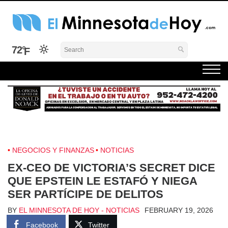
Skip
to
content
El Minnesota de Hoy Noticias
Latino Noticias Minnesota News
72°
NEGOCIOS Y FINANZAS
NOTICIAS
EX-CEO DE VICTORIA’S SECRET DICE
QUE EPSTEIN LE ESTAFÓ Y NIEGA
SER PARTÍCIPE DE DELITOS
BY
EL MINNESOTA DE HOY - NOTICIAS
FEBRUARY 19, 2026
Facebook
Twitter