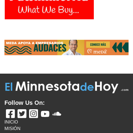
EN TODA LA REGIÓN DE LOS PRAIRIE POTHOLES
August 6, 2026
MENOR DE 11 AÑOS ES ARRESTADO TRAS
APUÑALAMIENTO AL AZAR EN ST. CLOUD
August 6,
2026
ORGANIZACIONES CONVOCAN MANIFESTACIÓN EN
MINNEAPOLIS EN APOYO A INMIGRANTES HAITIANOS
CON TPS
August 6, 2026
MANKATO SYMPHONY ORCHESTRA ANUNCIA SU
TEMPORADA 2026–27: “STORIES IN SOUND”
August 6,
2026