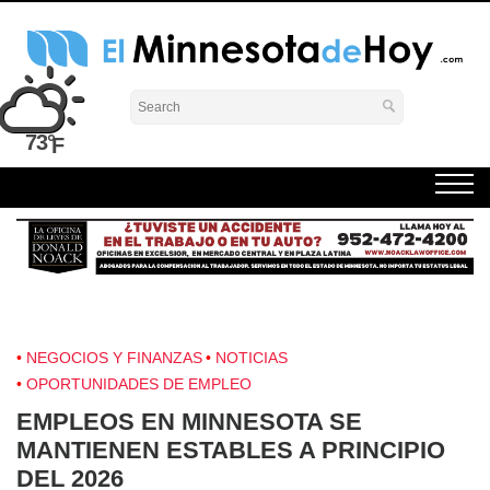
Skip
to
content
El Minnesota de Hoy Noticias
Latino Noticias Minnesota News
73°
NEGOCIOS Y FINANZAS
NOTICIAS
OPORTUNIDADES DE EMPLEO
EMPLEOS EN MINNESOTA SE
MANTIENEN ESTABLES A PRINCIPIO
DEL 2026