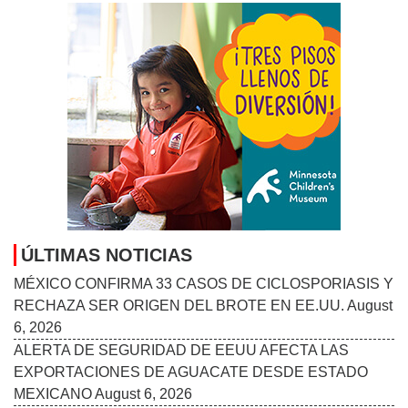
ÚLTIMAS NOTICIAS
MÉXICO CONFIRMA 33 CASOS DE CICLOSPORIASIS Y
RECHAZA SER ORIGEN DEL BROTE EN EE.UU.
August
6, 2026
ALERTA DE SEGURIDAD DE EEUU AFECTA LAS
EXPORTACIONES DE AGUACATE DESDE ESTADO
MEXICANO
August 6, 2026
ORGANIZACIONES CONVOCAN MANIFESTACIÓN EN
MINNEAPOLIS EN APOYO A INMIGRANTES HAITIANOS
CON TPS
August 6, 2026
LA EXITOSA SERIE MEXICANA ‘NADIE NOS VA A
EXTRAÑAR’ VUELVE A RETRATAR LA HERIDA
JUVENIL
August 6, 2026