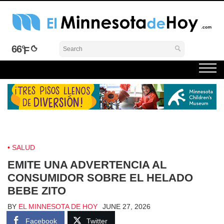
Skip
to
content
El Minnesota de Hoy Noticias
Latino Noticias Minnesota News
66°
SALUD
EMITE UNA ADVERTENCIA AL
CONSUMIDOR SOBRE EL HELADO
BEBE ZITO
BY
EL MINNESOTA DE HOY
JUNE 27, 2026
Facebook
Twitter