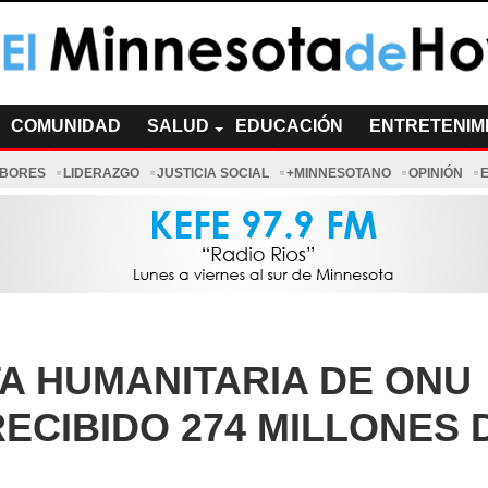
a de Hoy Noticias
cias Minnesota News
COMUNIDAD
SALUD
EDUCACIÓN
ENTRETENIM
ABORES
LIDERAZGO
JUSTICIA SOCIAL
+MINNESOTANO
OPINIÓN
A HUMANITARIA DE ONU
ECIBIDO 274 MILLONES 