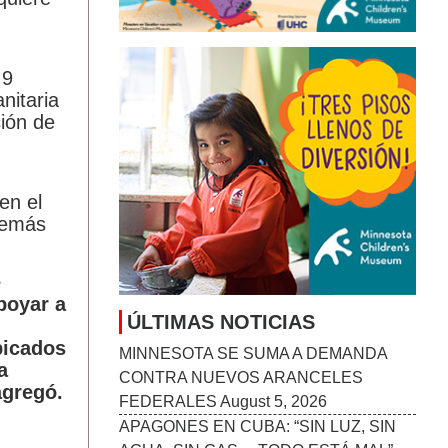
,9
ÚLTIMAS NOTICIAS
nitaria
ción de
MINNESOTA SE SUMA A DEMANDA
CONTRA NUEVOS ARANCELES
FEDERALES
August 5, 2026
APAGONES EN CUBA: “SIN LUZ, SIN
en el
AGUA, SIN GAS… TODO ESTÁ MAL”
demás
POR LA CRISIS ENERGÉTICA
August 5,
2026
e
ADOLESCENTES MAYORES TOMAN
poyar a
LA INICIATIVA PARA COMBATIR LAS
PLAGAS DE LOS LAGOS EN
bicados
MINNESOTA
August 5, 2026
a
DETENCIÓN DE MIGRANTES EN
agregó.
EEUU ALCANZA SU PUNTO MÁS ALTO
DURANTE EL GOBIERNO DE TRUMP