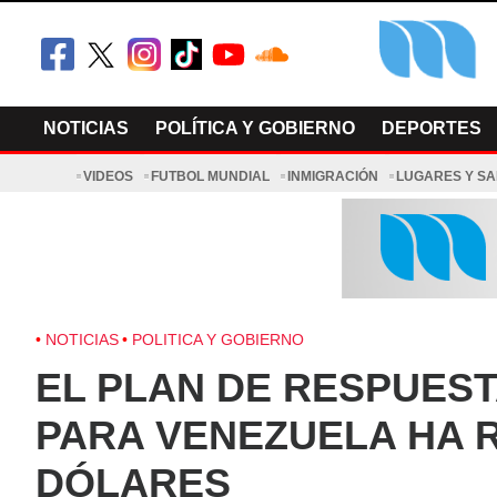
Skip
to
content
El Minnesot
Latino Noti
NOTICIAS
POLÍTICA Y GOBIERNO
DEPORTES
VIDEOS
FUTBOL MUNDIAL
INMIGRACIÓN
LUGARES Y S
NOTICIAS
POLITICA Y GOBIERNO
EL PLAN DE RESPUEST
PARA VENEZUELA HA R
DÓLARES