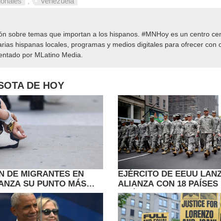
ionales
Venezuela
,
ión sobre temas que importan a los hispanos. #MNHoy es un centro cen
rias hispanas locales, programas y medios digitales para ofrecer con o
sentado por MLatino Media.
ESOTA DE HOY
N DE MIGRANTES EN
EJÉRCITO DE EEUU LAN
ANZA SU PUNTO MÁS
ALIANZA CON 18 PAÍSES
ANTE EL GOBIERNO DE
AMÉRICA PARA COMBATI
CRIMEN ORGANIZADO