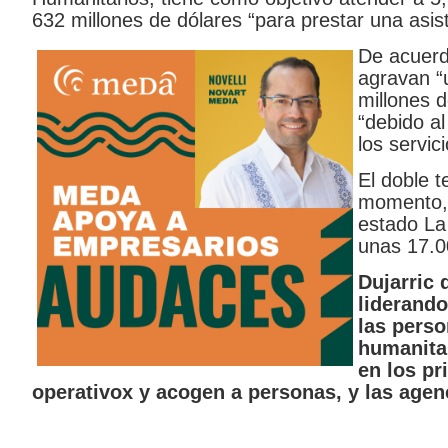
632 millones de dólares “para prestar una asis
De acuerd
agravan “u
millones 
“debido al
los servic
El doble t
momento, 
estado La
unas 17.0
Dujarric 
liderando
las perso
humanita
en los pr
operativox y acogen a personas, y las age