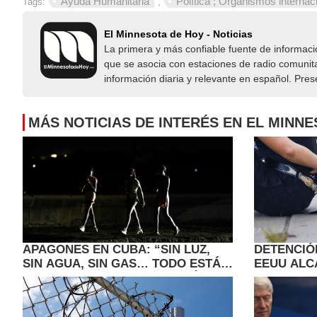
Ayuda Humanitaria
Política ; Organismos internac
Tags:
,
El Minnesota de Hoy - Noticias
La primera y más confiable fuente de informac
que se asocia con estaciones de radio comunita
información diaria y relevante en español. Pre
MÁS NOTICIAS DE INTERÉS EN EL MINN
APAGONES EN CUBA: “SIN LUZ,
DETENCIÓ
SIN AGUA, SIN GAS… TODO ESTÁ
EEUU ALC
MAL” POR LA CRISIS ENERGÉTICA
ALTO DUR
TRUMP