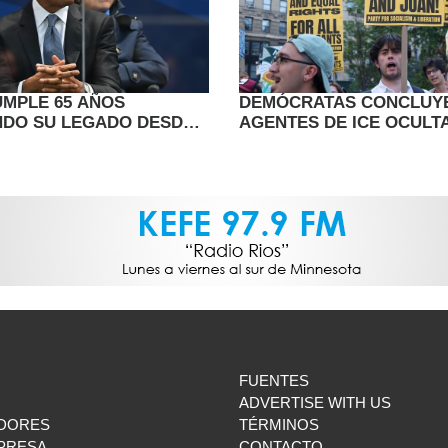
MPLE 65 AÑOS
DEMÓCRATAS CONCLUY
DO SU LEGADO DESDE
AGENTES DE ICE OCULT
RETA RETAGUARDIA
PRUEBAS EN MUERTE I
EN HOUSTON
FUENTES
ADVERTISE WITH US
DORES
TÉRMINOS
MPRESA
CONTACTO