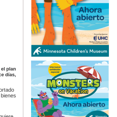
 el plan
e días,
portado
 bienes
quiere