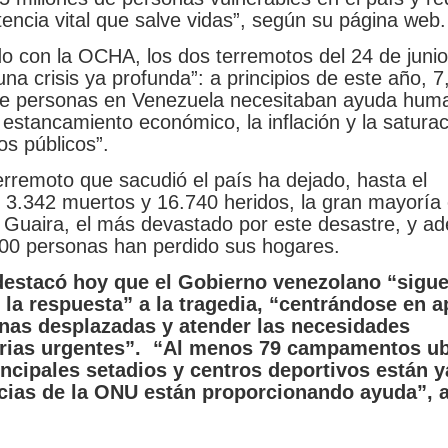
tencia vital que salve vidas”, según su página web.
o con la OCHA, los dos terremotos del 24 de junio
na crisis ya profunda”: a principios de este año, 7
de personas en Venezuela necesitaban ayuda huma
 estancamiento económico, la inflación y la satura
ios públicos”.
erremoto que sacudió el país ha dejado, hasta el
3.342 muertos y 16.740 heridos, la gran mayoría 
 Guaira, el más devastado por este desastre, y a
00 personas han perdido sus hogares.
destacó hoy que el Gobierno venezolano “sigu
 la respuesta” a la tragedia, “centrándose en a
nas desplazadas y atender las necesidades
rias urgentes”. “Al menos 79 campamentos u
incipales setadios y centros deportivos están y
ncias de la ONU están proporcionando ayuda”, 