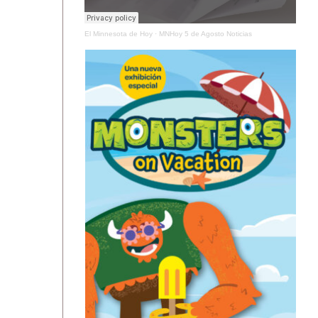
El Minnesota de Hoy
·
MNHoy 5 de Agosto Noticias