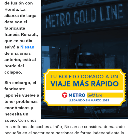
de fusión con
Honda. La
alianza de larga
data con el
fabricante
francés Renault,
que en su día
salvó a
Nissan
de una crisis
anterior, está al
borde del
colapso.
Sin embargo, el
fabricante
japonés vuelve a
tener problemas
económicos y
necesita un
socio.
Con unos
tres millones de coches al año, Nissan se considera demasiado
pequeña en el sector para gestionar de forma independiente la