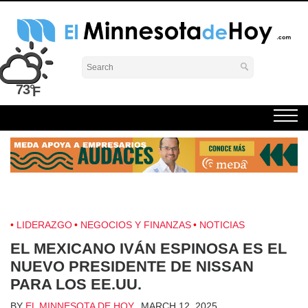
Skip
to
content
El Minnesota de Hoy Noticias
Latino Noticias Minnesota News
73°
LIDERAZGO
NEGOCIOS Y FINANZAS
NOTICIAS
EL MEXICANO IVÁN ESPINOSA ES EL
NUEVO PRESIDENTE DE NISSAN
PARA LOS EE.UU.
BY
EL MINNESOTA DE HOY
MARCH 12, 2025