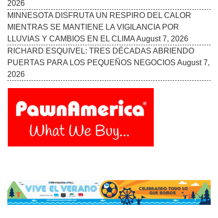
ÚLTIMAS NOTICIAS
UNA EXPOSICIÓN EN MINNEAPOLIS EXPLORA EL
IMPACTO DE OPERATION METRO SURGE A TRAVÉS
DEL ARTE CONTEMPORÁNEO
August 7, 2026
TWINS ROMPEN LA MALA RACHA Y RECUPERAN
CONFIANZA ANTES DE UNA NUEVA GIRA
August 7,
2026
MINNESOTA DISFRUTA UN RESPIRO DEL CALOR
MIENTRAS SE MANTIENE LA VIGILANCIA POR
LLUVIAS Y CAMBIOS EN EL CLIMA
August 7, 2026