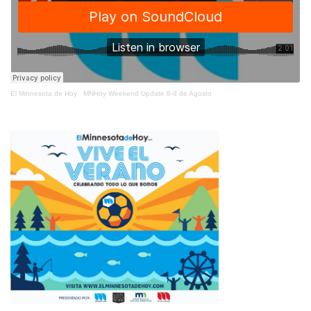
El Minnesota de Hoy
·
MNHoy Weekend Update 8-9 de Agosto