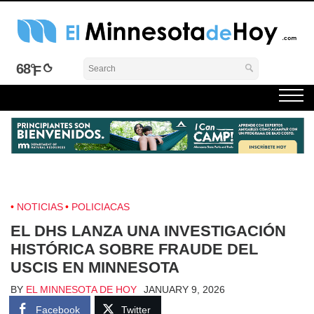
Skip
to
content
El Minnesota de Hoy Noticias
Latino Noticias Minnesota News
68°
NOTICIAS
POLICIACAS
EL DHS LANZA UNA INVESTIGACIÓN
HISTÓRICA SOBRE FRAUDE DEL
USCIS EN MINNESOTA
BY
EL MINNESOTA DE HOY
JANUARY 9, 2026
Facebook
Twitter