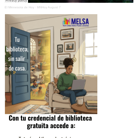
El Minnesota de Hoy
·
MNHoy August 7