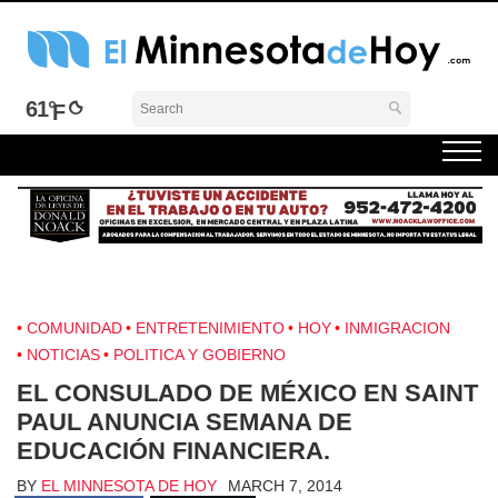
Skip
to
content
El Minnesota de Hoy Noticias
Latino Noticias Minnesota News
61°
COMUNIDAD
ENTRETENIMIENTO
HOY
INMIGRACION
NOTICIAS
POLITICA Y GOBIERNO
EL CONSULADO DE MÉXICO EN SAINT
PAUL ANUNCIA SEMANA DE
EDUCACIÓN FINANCIERA.
BY
EL MINNESOTA DE HOY
MARCH 7, 2014