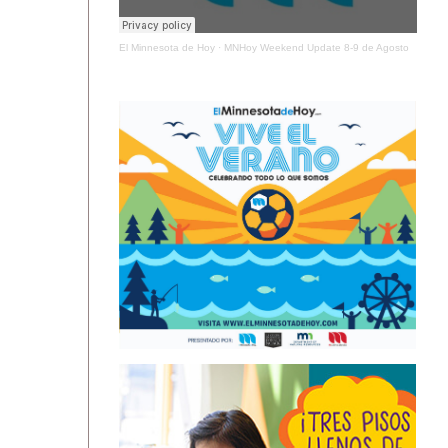
El Minnesota de Hoy
·
MNHoy Weekend Update 8-9 de Agosto