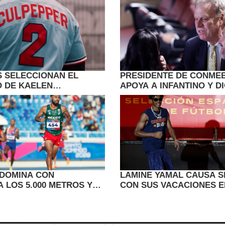
S SELECCIONAN EL
PRESIDENTE DE CONME
 DE KAELEN
APOYA A INFANTINO Y D
R DE LOS SAINT PAUL
NO SE PUEDE DESCONO
TRABAJO
DOMINA CON
LAMINE YAMAL CAUSA 
 LOS 5.000 METROS Y
CON SUS VACACIONES E
E ACERCA A SU TERCER
CIUDAD COLOMBIANA D
CARTAGENA