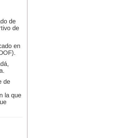
ado de
tivo de
icado en
(DOF).
adá,
a.
e de
n la que
fue