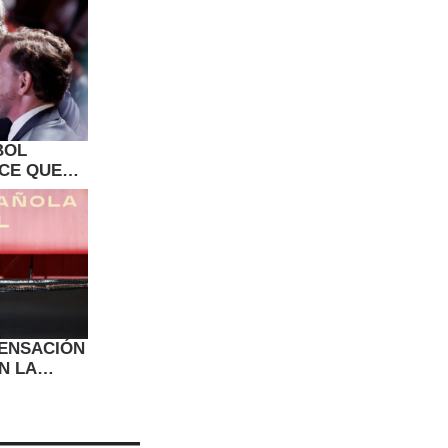
BOL
ICE QUE
CER SU
SENSACIÓN
N LA
E