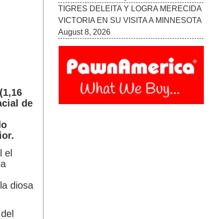
TIGRES DELEITA Y LOGRA MERECIDA
VICTORIA EN SU VISITA A MINNESOTA
August 8, 2026
(1,16
cial de
do
or.
 el
la
la diosa
 del