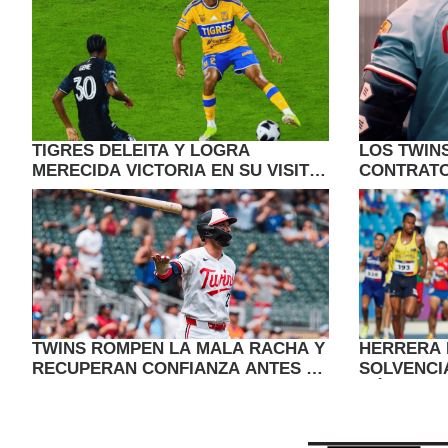
TIGRES DELEITA Y LOGRA
LOS TWIN
MERECIDA VICTORIA EN SU VISITA
CONTRATO
A MINNESOTA
CULPEPPE
SAINTS
TWINS ROMPEN LA MALA RACHA Y
HERRERA 
RECUPERAN CONFIANZA ANTES DE
SOLVENCIA
UNA NUEVA GIRA
MÉXICO S
TÍTULO