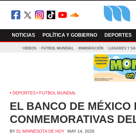
Skip
to
content
El Minnesot
Latino Noti
NOTICIAS
POLÍTICA Y GOBIERNO
DEPORTES
VIDEOS
FUTBOL MUNDIAL
INMIGRACIÓN
LUGARES Y S
DEPORTES
FUTBOL MUNDIAL
EL BANCO DE MÉXICO 
CONMEMORATIVAS DEL
BY
EL MINNESOTA DE HOY
MAY 14, 2026