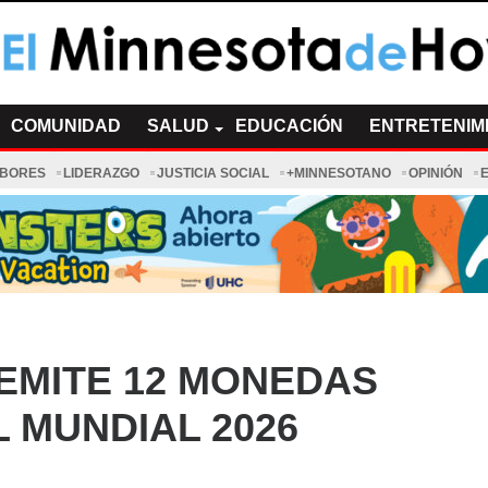
a de Hoy Noticias
cias Minnesota News
COMUNIDAD
SALUD
EDUCACIÓN
ENTRETENIM
ABORES
LIDERAZGO
JUSTICIA SOCIAL
+MINNESOTANO
OPINIÓN
EMITE 12 MONEDAS
 MUNDIAL 2026