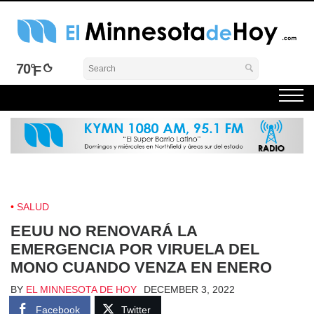
Skip
to
content
El Minnesota de Hoy Noticias
Latino Noticias Minnesota News
70°
SALUD
EEUU NO RENOVARÁ LA
EMERGENCIA POR VIRUELA DEL
MONO CUANDO VENZA EN ENERO
BY
EL MINNESOTA DE HOY
DECEMBER 3, 2022
Facebook
Twitter