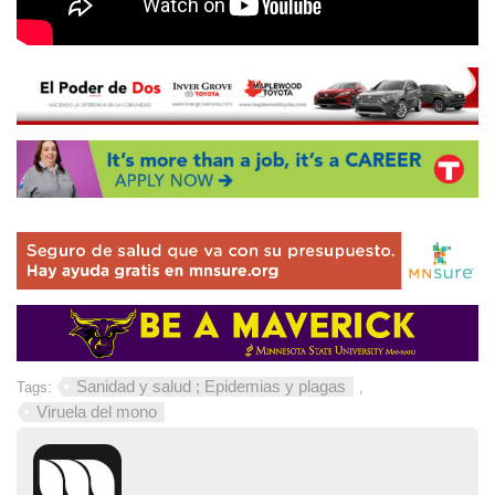
Sanidad y salud ; Epidemias y plagas
Tags:
,
Viruela del mono