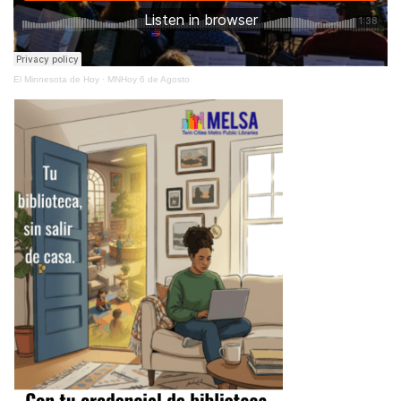
El Minnesota de Hoy
·
MNHoy 6 de Agosto