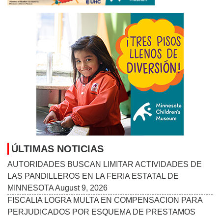
ÚLTIMAS NOTICIAS
AUTORIDADES BUSCAN LIMITAR ACTIVIDADES DE
LAS PANDILLEROS EN LA FERIA ESTATAL DE
MINNESOTA
August 9, 2026
FISCALIA LOGRA MULTA EN COMPENSACION PARA
PERJUDICADOS POR ESQUEMA DE PRESTAMOS
HIPOTECARIOS
August 9, 2026
FALLECE EL PADRE DE LEO MESSI
August 9, 2026
EL PARO EN EE.UU. BAJA EN JULIO UNA DÉCIMA AL
4,1 % PESE A LA PÉRDIDA DE 23.000 EMPLEOS
August
8, 2026