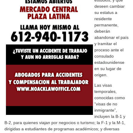
estudios, y que
deseen cambiar
su estatus a
residente
permanente,
deberán
abandonar el país
y tramitar el
proceso ante el
consulado
estadounidense
en su lugar de
origen.
Las visas
temporales,
conocidas como
“visas de no
inmigrante”,
incluyen la B‑1 y
B‑2, para quienes viajan por negocios o turismo; la F‑1 y la M‑1,
dirigidas a estudiantes de programas académicos; y diversas