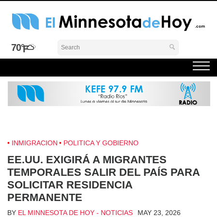
Skip
to
content
El Minnesota de Hoy Noticias
Latino Noticias Minnesota News
70°
INMIGRACION
POLITICA Y GOBIERNO
EE.UU. EXIGIRÁ A MIGRANTES
TEMPORALES SALIR DEL PAÍS PARA
SOLICITAR RESIDENCIA
PERMANENTE
BY
EL MINNESOTA DE HOY - NOTICIAS
MAY 23, 2026