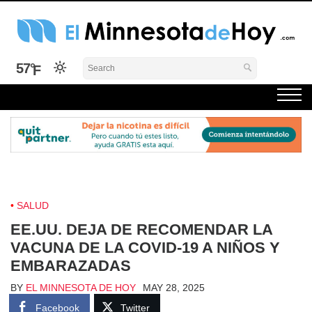
Skip
to
content
El Minnesota de Hoy Noticias
Latino Noticias Minnesota News
57°
SALUD
EE.UU. DEJA DE RECOMENDAR LA
VACUNA DE LA COVID-19 A NIÑOS Y
EMBARAZADAS
BY
EL MINNESOTA DE HOY
MAY 28, 2025
Facebook
Twitter