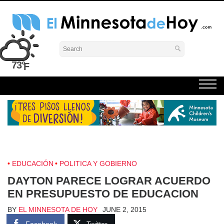
Skip
to
content
El Minnesota de Hoy Noticias
Latino Noticias Minnesota News
73°
EDUCACIÓN
POLITICA Y GOBIERNO
DAYTON PARECE LOGRAR ACUERDO
EN PRESUPUESTO DE EDUCACION
BY
EL MINNESOTA DE HOY
JUNE 2, 2015
Facebook
Twitter