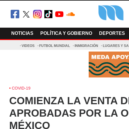
Skip
to
content
El Minnesot
Latino Noti
NOTICIAS
POLÍTICA Y GOBIERNO
DEPORTES
VIDEOS
FUTBOL MUNDIAL
INMIGRACIÓN
LUGARES Y S
COVID-19
COMIENZA LA VENTA D
APROBADAS POR LA O
MÉXICO