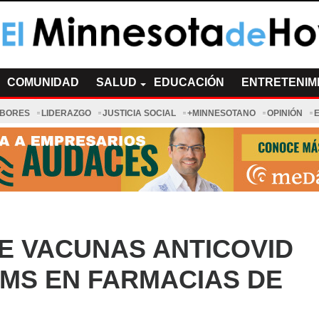
a de Hoy Noticias
cias Minnesota News
COMUNIDAD
SALUD
EDUCACIÓN
ENTRETENIM
ABORES
LIDERAZGO
JUSTICIA SOCIAL
+MINNESOTANO
OPINIÓN
E VACUNAS ANTICOVID
MS EN FARMACIAS DE