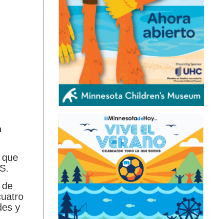
n
s que
S.
 de
cuatro
des y