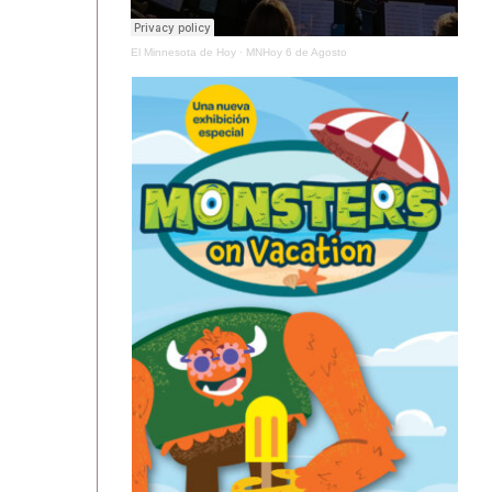
El Minnesota de Hoy
·
MNHoy 6 de Agosto