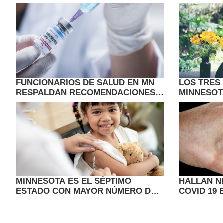
FUNCIONARIOS DE SALUD EN MN
LOS TRES
RESPALDAN RECOMENDACIONES
MINNESOT
SOBRE VACUNAS COVID-19
LOS MEJO
AIRE LIBR
MINNESOTA ES EL SÉPTIMO
HALLAN N
ESTADO CON MAYOR NÚMERO DE
COVID 19
VACUNADOS EN 2024
RESIDUAL
DE EE.UU.