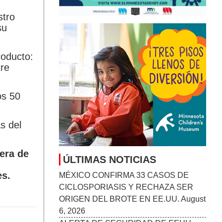
stro
su
roducto:
tre
os 50
s del
pera de
ÚLTIMAS NOTICIAS
es.
MÉXICO CONFIRMA 33 CASOS DE
CICLOSPORIASIS Y RECHAZA SER
ORIGEN DEL BROTE EN EE.UU.
August
6, 2026