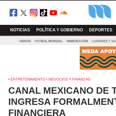
Skip
to
content
El Minnesot
Latino Noti
NOTICIAS
POLÍTICA Y GOBIERNO
DEPORTES
VIDEOS
FUTBOL MUNDIAL
INMIGRACIÓN
LUGARES Y S
ENTRETENIMIENTO
NEGOCIOS Y FINANZAS
CANAL MEXICANO DE T
INGRESA FORMALMEN
FINANCIERA