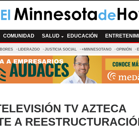
a de Hoy Noticias
cias Minnesota News
COMUNIDAD
SALUD
EDUCACIÓN
ENTRETENIM
ABORES
LIDERAZGO
JUSTICIA SOCIAL
+MINNESOTANO
OPINIÓN
ELEVISIÓN TV AZTECA
TE A REESTRUCTURACIÓ