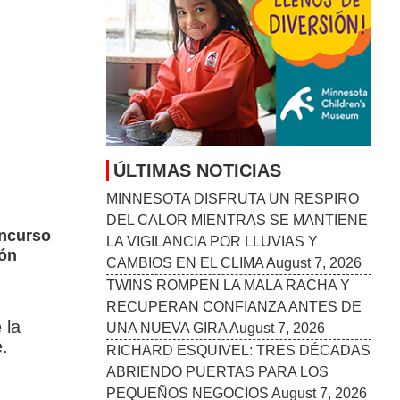
DEL CALOR MIENTRAS SE MANTIENE
LA VIGILANCIA POR LLUVIAS Y
CAMBIOS EN EL CLIMA
August 7, 2026
TWINS ROMPEN LA MALA RACHA Y
RECUPERAN CONFIANZA ANTES DE
UNA NUEVA GIRA
August 7, 2026
RICHARD ESQUIVEL: TRES DÉCADAS
ABRIENDO PUERTAS PARA LOS
PEQUEÑOS NEGOCIOS
August 7, 2026
HALLAN EN EL RÍO MISSISSIPPI EL
CUERPO DE UN HOMBRE TRAS
oncurso
VARIOS DÍAS DE BÚSQUEDA
August 7,
ión
2026
 la
.