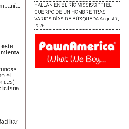
compañía.
 este
amienta
fundas
mo el
onces)
icitaria.
cilitar