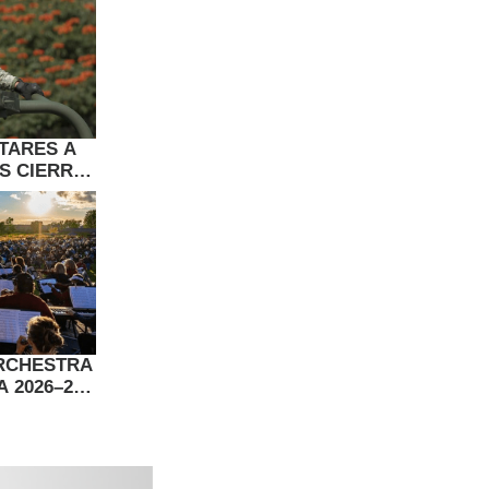
ITARES A
S CIERRE
E.UU.
RCHESTRA
 2026–27: