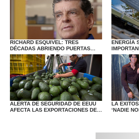
RICHARD ESQUIVEL: TRES
ENERGÍA 
DÉCADAS ABRIENDO PUERTAS
IMPORTAN
PARA LOS PEQUEÑOS NEGOCIOS
UNA GUÍA
ALERTA DE SEGURIDAD DE EEUU
LA EXITO
AFECTA LAS EXPORTACIONES DE
‘NADIE NO
AGUACATE DESDE ESTADO
VUELVE A
MEXICANO
JUVENIL