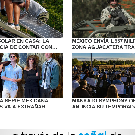
SOLAR EN CASA: LA
MÉXICO ENVÍA 1.557 MIL
CIA DE CONTAR CON
ZONA AGUACATERA TRA
 IMPARCIAL
DE EXPORTACIONES A E
SA SERIE MEXICANA
MANKATO SYMPHONY O
S VA A EXTRAÑAR’
ANUNCIA SU TEMPORADA
 RETRATAR LA HERIDA
“STORIES IN SOUND”