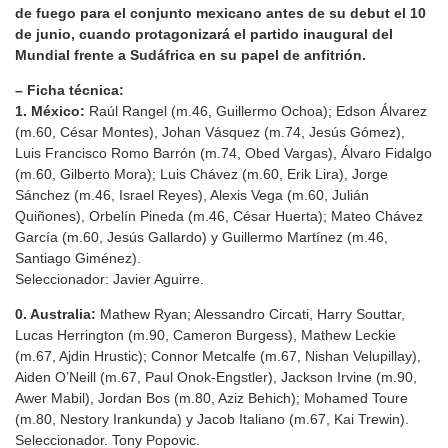
de fuego para el conjunto mexicano antes de su debut el 10
de junio, cuando protagonizará el partido inaugural del
Mundial frente a Sudáfrica en su papel de anfitrión.
– Ficha técnica:
1. México:
Raúl Rangel (m.46, Guillermo Ochoa); Edson Álvarez
(m.60, César Montes), Johan Vásquez (m.74, Jesús Gómez),
Luis Francisco Romo Barrón (m.74, Obed Vargas), Álvaro Fidalgo
(m.60, Gilberto Mora); Luis Chávez (m.60, Erik Lira), Jorge
Sánchez (m.46, Israel Reyes), Alexis Vega (m.60, Julián
Quiñones), Orbelín Pineda (m.46, César Huerta); Mateo Chávez
García (m.60, Jesús Gallardo) y Guillermo Martínez (m.46,
Santiago Giménez).
Seleccionador: Javier Aguirre.
0. Australia:
Mathew Ryan; Alessandro Circati, Harry Souttar,
Lucas Herrington (m.90, Cameron Burgess), Mathew Leckie
(m.67, Ajdin Hrustic); Connor Metcalfe (m.67, Nishan Velupillay),
Aiden O’Neill (m.67, Paul Onok-Engstler), Jackson Irvine (m.90,
Awer Mabil), Jordan Bos (m.80, Aziz Behich); Mohamed Toure
(m.80, Nestory Irankunda) y Jacob Italiano (m.67, Kai Trewin).
Seleccionador. Tony Popovic.