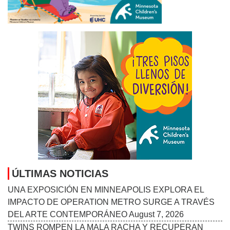
ÚLTIMAS NOTICIAS
UNA EXPOSICIÓN EN MINNEAPOLIS EXPLORA EL
IMPACTO DE OPERATION METRO SURGE A TRAVÉS
DEL ARTE CONTEMPORÁNEO
August 7, 2026
TWINS ROMPEN LA MALA RACHA Y RECUPERAN
CONFIANZA ANTES DE UNA NUEVA GIRA
August 7,
2026
MINNESOTA DISFRUTA UN RESPIRO DEL CALOR
MIENTRAS SE MANTIENE LA VIGILANCIA POR
LLUVIAS Y CAMBIOS EN EL CLIMA
August 7, 2026
RICHARD ESQUIVEL: TRES DÉCADAS ABRIENDO
PUERTAS PARA LOS PEQUEÑOS NEGOCIOS
August 7,
2026