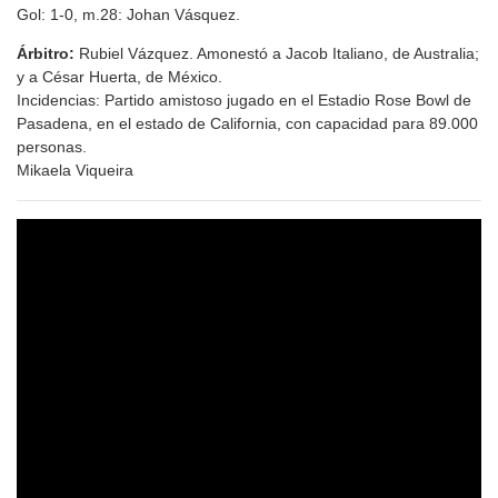
Gol: 1-0, m.28: Johan Vásquez.
Árbitro:
Rubiel Vázquez. Amonestó a Jacob Italiano, de Australia;
y a César Huerta, de México.
Incidencias: Partido amistoso jugado en el Estadio Rose Bowl de
Pasadena, en el estado de California, con capacidad para 89.000
personas.
Mikaela Viqueira