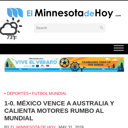
Skip
to
content
El Minnesota de Hoy Noticias
Latino Noticias Minnesota News
73°
DEPORTES
FUTBOL MUNDIAL
1-0. MÉXICO VENCE A AUSTRALIA Y
CALIENTA MOTORES RUMBO AL
MUNDIAL
BY
EL MINNESOTA DE HOY
MAY 31, 2026